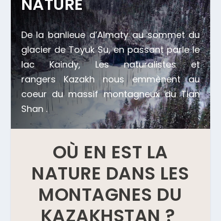
NATURE
De la banlieue d’Almaty au sommet du
glacier de Toyuk Su, en passant parle le
lac Kaindy, Les naturalistes et
rangers Kazakh nous emmènent au
coeur du massif montagneux du Tian
Shan .
OÙ EN EST LA
NATURE DANS LES
MONTAGNES DU
KAZAKHSTAN ?